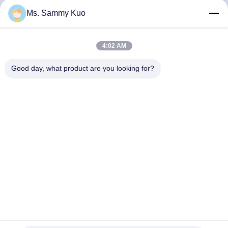
QUAN
Ms. Sammy Kuo
NHÀ
MÁY
4:02 AM
Good day, what product are you looking for?
KIỂM
SOÁT
CHẤT
LƯỢNG
LIÊN
HỆ
CHÚNG
Máy tạo mùi thơm tự động HVAC 4ml / h 1500cbm cho
TÔI
khách sạn