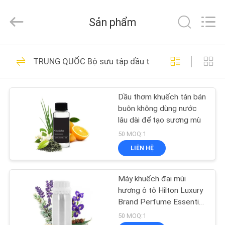
2026
Shenzhen
Maxwin
Sản phẩm
Industrial
Co.,
Ltd..
All
NHÀ
Rights
140
Reserved.
TRUNG QUỐC Bộ sưu tập dầu thơm của khách sạn
Máy tạo mùi hương
CÁC
Dầu thơm khuếch tán bán
SẢN
buôn không dùng nước
PHẨM
lâu dài để tạo sương mù
50 MOQ:1
VỀ
LIÊN HỆ
89
CHÚNG
máy khuếch tán mùi
Máy khuếch đại mùi
TÔI
hương ô tô Hilton Luxury
hương
Brand Perfume Essential
Oil
THAM
50 MOQ:1