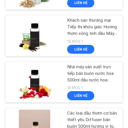
LIÊN HỆ
QUAN
NHÀ
Khách sạn thương mại
MÁY
49
Tiếp thị khứu giác Hương
thơm xông tinh dầu Máy
Máy khuếch tán
khuếch tán tinh dầu trị
KIỂM
50 MOQ:1
hương thơm không
liệu không cần nước
LIÊN HỆ
SOÁT
khí
CHẤT
Nhà máy sản xuất trực
LƯỢNG
tiếp bán buôn nước hoa
500ml dầu nước hoa
110
không gian hương thơm
50 MOQ:1
LIÊN
Bộ sưu tập dầu
LIÊN HỆ
HỆ
thơm của khách sạn
CHÚNG
Các loại dầu thơm cơ bản
TÔI
thiết yếu Diffuser bán
buôn 500ml hương vị tùy