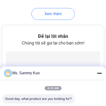
51
Xem thêm
Máy tạo mùi hương
thương mại
Để lại lời nhắn
Chúng tôi sẽ gọi lại cho bạn sớm!
30
Bộ khuếch tán
Ms. Sammy Kuo
hương thơm tự động
6:31 AM
Good day, what product are you looking for?