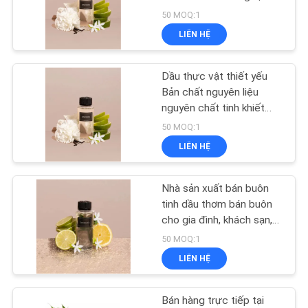
chỉnh dầu công nghiệp
50 MOQ:1
YÊU
cao cấp
LIÊN HỆ
CẦU
39
BÁO
Máy khuếch tán tinh
Dầu thực vật thiết yếu
GIÁ
Bản chất nguyên liệu
dầu
nguyên chất tinh khiết
nồng độ bán buôn 500ml
50 MOQ:1
SHOPPING
Nước hoa
LIÊN HỆ
ONLINE
Nhà sản xuất bán buôn
57
SƠ
tinh dầu thơm bán buôn
Máy khuếch tán
cho gia đình, khách sạn,
ĐỒ
văn phòng Tinh dầu
50 MOQ:1
hương liệu
TRANG
khuếch tán trị liệu không
LIÊN HỆ
cần nước
WEB
Bán hàng trực tiếp tại