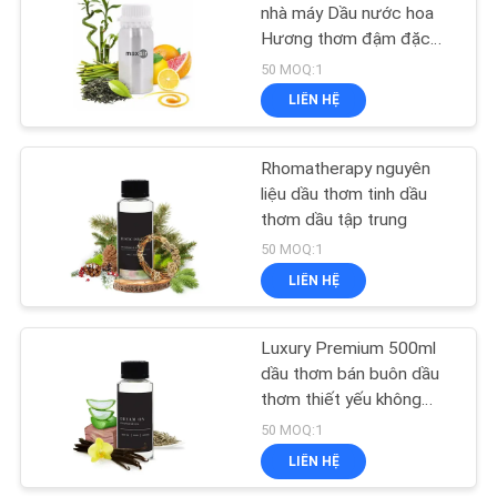
PRIVACY
nhà máy Dầu nước hoa
Hương thơm đậm đặc
POLICY
22
Thương hiệu Dầu thơm
50 MOQ:1
khuếch tán tinh dầu
Máy khuếch tán
LIÊN HỆ
hương thơm không
Rhomatherapy nguyên
nước
liệu dầu thơm tinh dầu
thơm dầu tập trung
50 MOQ:1
LIÊN HỆ
46
Bộ khuếch tán
Luxury Premium 500ml
dầu thơm bán buôn dầu
không khí trên ô tô
thơm thiết yếu không
nước
50 MOQ:1
LIÊN HỆ