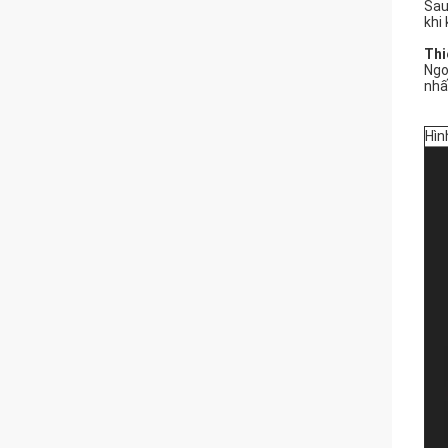
Sau
khi
Thi
Ngo
nhất
Hìn