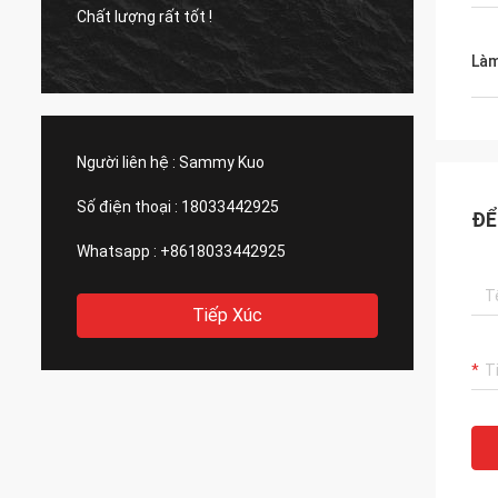
Chất lượng rất tốt !
Sản ph
Làm
Người liên hệ :
Sammy Kuo
Số điện thoại :
18033442925
ĐỂ
Whatsapp :
+8618033442925
Tiếp Xúc