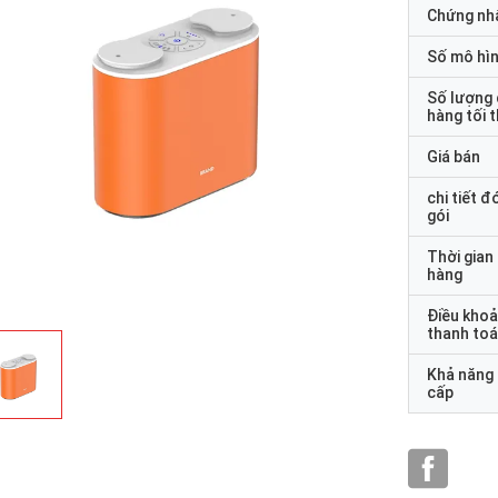
Chứng nh
Số mô hì
Số lượng
hàng tối 
Giá bán
chi tiết đ
gói
Thời gian
hàng
Điều kho
thanh to
Khả năng
cấp