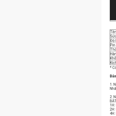
Tê
Sứ
Độ 
Pin
Thờ
Hà
Khố
Kíc
* C
Bản
1. 
Nhấ
2. 
BẬT
1H:
2H:
4H: