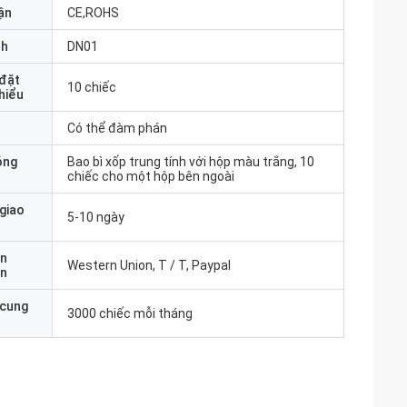
ận
CE,ROHS
nh
DN01
 đặt
10 chiếc
thiểu
Có thể đàm phán
óng
Bao bì xốp trung tính với hộp màu trắng, 10
chiếc cho một hộp bên ngoài
 giao
5-10 ngày
ản
Western Union, T / T, Paypal
án
 cung
3000 chiếc mỗi tháng