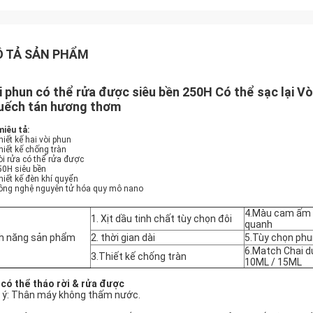
 TẢ SẢN PHẨM
i phun có thể rửa được siêu bền 250H Có thể sạc lại V
uếch tán hương thơm
iêu tả:
hiết kế hai vòi phun
hiết kế chống tràn
òi rửa có thể rửa được
50H siêu bền
hiết kế đèn khí quyển
Công nghệ nguyên tử hóa quy mô nano
4.
Màu cam ấm 
1. Xịt dầu tinh chất tùy chọn đôi
quanh
h năng sản phẩm
2. thời gian dài
5.
Tùy chọn phu
6.Match Chai d
3.
Thiết kế chống tràn
10ML / 15ML
 có thể tháo rời & rửa được
 ý: Thân máy không thấm nước.