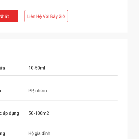
 Nhất
Liên Hệ Với Bây Giờ
hứa
10-50ml
u
PP, nhôm
c áp dụng
50-100m2
ụng
Hộ gia đình