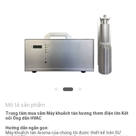
YÊU
CẦU
BÁO
GIÁ
SHOPPING
ONLINE
SƠ
ĐỒ
Mô tả sản phẩm
TRANG
Trung tâm mua sắm Máy khuếch tán hương thơm điện lớn Kết
nối Ống dẫn HVAC
WEB
Hướng dẫn ngắn gọn:
Máy khuếch tán Aroma của chúng tôi được thiết kế trên SỰ