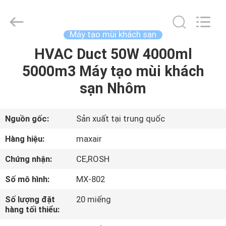
2026
Shenzhen
Maxwin
Industrial
Co.,
Máy tạo mùi khách sạn
Ltd..
All
HVAC Duct 50W 4000ml
NHÀ
Rights
Reserved.
5000m3 Máy tạo mùi khách
CÁC
sạn Nhôm
SẢN
PHẨM
Nguồn gốc:
Sản xuất tại trung quốc
Hàng hiệu:
maxair
VỀ
Chứng nhận:
CE,ROSH
CHÚNG
Số mô hình:
MX-802
TÔI
Số lượng đặt
20 miếng
hàng tối thiểu:
THAM