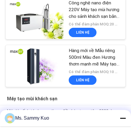
Công nghệ nano điện
220V Máy tạo mùi hương
cho sảnh khách sạn bằng
nhôm bạc 1000m2
Có thể đàm phán MOQ:20 miếng
LIÊN HỆ
Hàng mới về Mẫu riêng
500ml Màu đen Hương
thơm mạnh mẽ Máy tạo
mùi hương ở sảnh khách
Có thể đàm phán MOQ:10 miếng
sạn
LIÊN HỆ
Máy tạo mùi khách sạn
Máy khuếch tán hương thơm điều hòa trung tâm 3000cbm,
Máy khuếch tán mùi hương HVAC 50W
Ms. Sammy Kuo
Metal 22W 1500CBM Máy khuếch tán hương thơm tiền sảnh