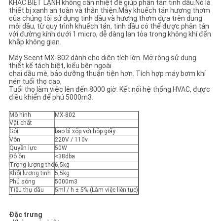
KHÁC BIỆT LẠNH không cần nhiệt để giúp phân tán tinh dầu.Nó là
PRIVACY
thiết bị xanh an toàn và thân thiện.Máy khuếch tán hương thơm
của chúng tôi sử dụng tinh dầu và hương thơm dựa trên dung
POLICY
môi dầu, từ quy trình khuếch tán, tinh dầu có thể được phân tán
với đường kính dưới 1 micro, dễ dàng lan tỏa trong không khí đến
khắp không gian.
Máy Scent MX-802 dành cho diện tích lớn. Mở rộng sử dụng
thiết kế tách biệt, kiểu bên ngoài
chai dầu mè, bảo dưỡng thuận tiện hơn. Tích hợp máy bơm khí
nén tuổi thọ cao,
Tuổi thọ làm việc lên đến 8000 giờ. Kết nối hệ thống HVAC, được
điều khiển để phủ 5000m3.
Mô hình
MX-802
Vật chất
Gói
bao bì xốp với hộp giấy
Vôn
220V / 110v
Quyền lực
50W
Độ ồn
<38dba
Trọng lượng thô
6,5kg
Khối lượng tịnh
5,5kg
Phủ sóng
5000m3
Tiêu thụ dầu
5ml / h ± 5% (Làm việc liên tục)
Đặc trưng