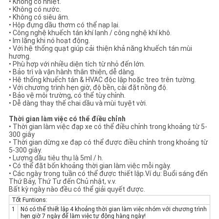
• Không có nhiệt.
• Không có nước.
• Không có siêu âm.
• Hộp đựng dầu thơm có thể nạp lại.
• Công nghệ khuếch tán khí lạnh / công nghệ khí khô.
• Im lặng khi nó hoạt động.
• Với hệ thống quạt giúp cải thiện khả năng khuếch tán mùi
hương.
• Phù hợp với nhiều diện tích từ nhỏ đến lớn.
• Bảo trì và vận hành thân thiện, dễ dàng.
• Hệ thống khuếch tán & HVAC độc lập hoặc treo trên tường.
• Với chương trình hẹn giờ, độ bền, cài đặt nồng độ.
• Bảo vệ môi trường, có thể tùy chỉnh.
• Dễ dàng thay thế chai dầu và mùi tuyệt vời.
Thời gian làm việc có thể điều chỉnh
• Thời gian làm việc đạp xe có thể điều chỉnh trong khoảng từ 5-
300 giây
• Thời gian dừng xe đạp có thể được điều chỉnh trong khoảng từ
5-300 giây.
• Lượng dầu tiêu thụ là 5ml / h.
• Có thể đặt bốn khoảng thời gian làm việc mỗi ngày.
• Các ngày trong tuần có thể được thiết lập.Ví dụ: Buổi sáng đến
Thứ Bảy, Thứ Tư đến Chủ nhật, v.v.
Bất kỳ ngày nào đều có thể giải quyết được.
Tốt Funtions:
1
Nó có thể thiết lập 4 khoảng thời gian làm việc nhóm với chương trình
hẹn giờ 7 ngày để làm việc tự động hàng ngày!