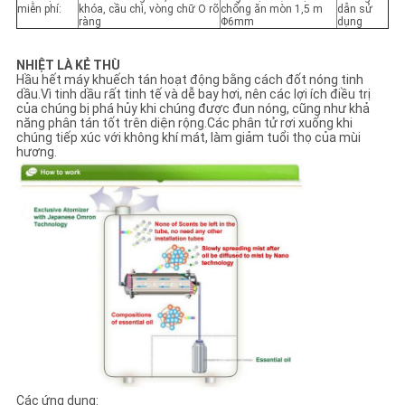
miễn phí:
khóa, cầu chì, vòng chữ O rõ
chống ăn mòn 1,5 m
dẫn sử
ràng
Φ6mm
dụng
NHIỆT LÀ KẺ THÙ
Hầu hết máy khuếch tán hoạt động bằng cách đốt nóng tinh
dầu.Vì tinh dầu rất tinh tế và dễ bay hơi, nên các lợi ích điều trị
của chúng bị phá hủy khi chúng được đun nóng, cũng như khả
năng phân tán tốt trên diện rộng.Các phân tử rơi xuống khi
chúng tiếp xúc với không khí mát, làm giảm tuổi thọ của mùi
hương.
Các ứng dụng: