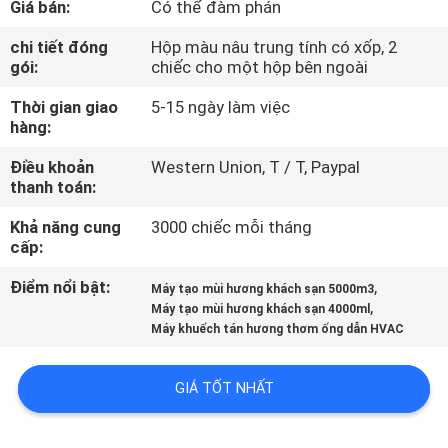
Giá bán:
Có thể đàm phán
QUAN
NHÀ
chi tiết đóng
Hộp màu nâu trung tính có xốp, 2
gói:
chiếc cho một hộp bên ngoài
MÁY
Thời gian giao
5-15 ngày làm việc
hàng:
KIỂM
Điều khoản
Western Union, T / T, Paypal
SOÁT
thanh toán:
CHẤT
Khả năng cung
3000 chiếc mỗi tháng
LƯỢNG
cấp:
Điểm nổi bật:
,
Máy tạo mùi hương khách sạn 5000m3
,
LIÊN
Máy tạo mùi hương khách sạn 4000ml
Máy khuếch tán hương thơm ống dẫn HVAC
HỆ
CHÚNG
GIÁ TỐT NHẤT
TÔI