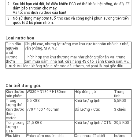
2
Sau khi bạn cài đặt, bộ điều khiển PCB có thể khóa hệ thống, do đó, để
đảm bảo an toàn cho máy.
Và tốt cho dịch vụ thuê của bạn!
3
Nó sử dụng máy bơm tuổi thọ cao và công nghệ phun sương tiên tiến
quốc tế & bộ phun nhôm.
Loại nước hoa
Tinh dầu
Chi phí cao, nhưng lý tưởng cho khu vực tư nhân nhỏ như nhà,
nguyên
văn phòng, SPA, v.v.
chất
Hương
Thích hợp cho khu thương mại như phòng tiếp tân VIP, trung
thơm
tâm mua sắm, nhà hát, cửa hàng 4S ô tô, sảnh khách sạn, v.v.
Lưu ý: Vui lòng không trộn nước vào dầu thơm, nó phải là loại gốc dầu.
Chi tiết đóng gói:
Kích thước
W330 * D180 * H180mm
Hộp đóng gói
Trung
sản phẩm:
tính
Trọng
6,5 KGS
Khối lượng tịnh
5,5KGS
lượng thô
Kích thước
770 * 400 * 400mm
Số lượng / Ctn:
3 chiếc
thùng
carton:
Tổng trọng
21,5 KGS
Khối lượng tịnh / CTN:
20,5 KGS
lượng /
CTN
Phụ kiện
Phích cắm nguồn, chìa
Ống nhựa đặc biệt
hướng